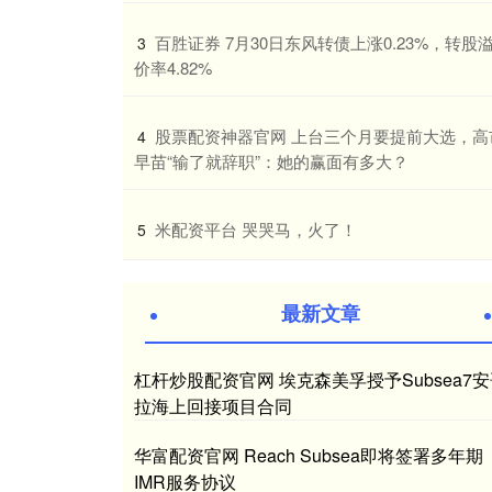
​百胜证券 7月30日东风转债上涨0.23%，转股
3
价率4.82%
​股票配资神器官网 上台三个月要提前大选，高
4
早苗“输了就辞职”：她的赢面有多大？
​米配资平台 哭哭马，火了！
5
最新文章
杠杆炒股配资官网 埃克森美孚授予Subsea7
拉海上回接项目合同
华富配资官网 Reach Subsea即将签署多年期
IMR服务协议