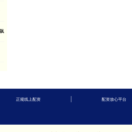
资
飙
正规线上配资
配资放心平台