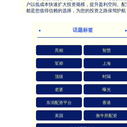
户以低成本快速扩大投资规模，提升盈利空间。配
都是您值得信赖的选择，为您的投资之路保驾护航
话题标签
亮相
智慧
军师
上海
顶级
时隔
老婆
曝光
东润配资平台
香港
美国
衡牛所配资