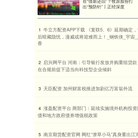
在“借新还旧”？牧原股份打
出“预防针”丨正经深度
​牛立方配资APP下载 《复联5、6》延期确定
1
后暗藏隐忧，漫威或将迎难而上！_钢铁侠_宇宙_
香
​启兴网平台 河南：引导银行发放并购重组贷款
2
在合规前提下适当向科技型企业倾斜
​天臣配资 加州财富税推进加剧亿万富翁外流
3
​涨盈配资平台 两部门：延续实施境外机构投资
4
债和地方政府债券增值税政策
​南京期货配资官网 网红“潦草小马”真身重出江
5