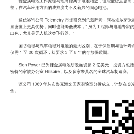
锂金属电池工作原理与现有锂离子电池相近，但能量密度更高，
差，在汽车应用方面的成熟度尚不及新兴的固态电池。
通信咨询公司 Telemetry 市场研究副总裁萨姆・阿布埃尔萨
量密度上更具优势，同时也能降低成本，” 身为工程师与电池专家
出色，尤其是无人机这类飞行器。”
国防领域与汽车领域对电池的最大区别，在于保质期与循环寿命
仅需 1 至 20 次循环，却要求 3 至 8 年的存放保质期。
Sion Power 已为锂金属电池研发融资超 2 亿美元，投资方
密特的家族办公室 Hillspire，以及多家未具名的全球汽车制造商。
该公司 1989 年从布鲁克海文国家实验室分拆成立，计划在 202
金。