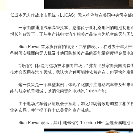
低成本无人作战攻击系统（LUCAS）无人机停放在美国中央司令
一家由前通用汽车高管执掌、总部位于亚利桑那州的电池初创企
增长的背景下，正从生产纯电动汽车相关产品转向为航空航天与国
Sion Power 首席执行官帕梅拉・弗莱彻表示，在过去十年
些时候实现面向无人机及其他国防相关产品的高能量密度锂金属电
“我们的目标是将这项技术推向市场，” 弗莱彻独家向美国消费
技术会应用在汽车领域，我认为这种可能性依然存在，但更快的发
这一决策是一个典型案例，体现了此前押注电动汽车普及却未能
能与航空航天领域，以消化闲置的电动汽车电池产能。
由于电动汽车普及速度低于预期，加之特朗普政府调整了相关扶
业务布局，并计提了数十亿美元的资产减值。
Sion Power 表示，其计划推出的 “Licerion HE” 型