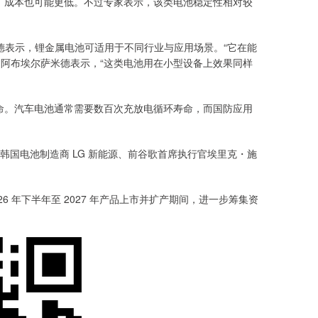
成本也可能更低。不过专家表示，该类电池稳定性相对较
米德表示，锂金属电池可适用于不同行业与应用场景。“它在能
的阿布埃尔萨米德表示，“这类电池用在小型设备上效果同样
。汽车电池通常需要数百次充放电循环寿命，而国防应用
包括韩国电池制造商 LG 新能源、前谷歌首席执行官埃里克・施
6 年下半年至 2027 年产品上市并扩产期间，进一步筹集资