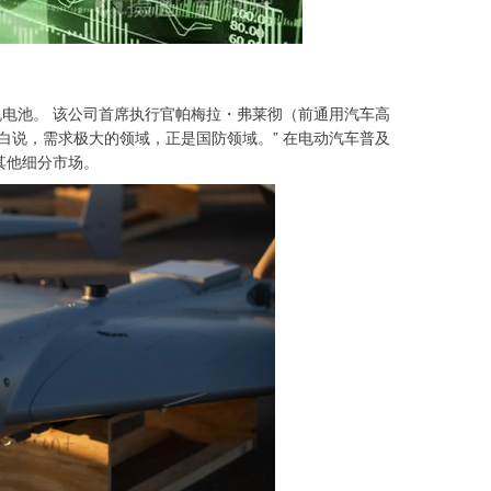
无人机电池。 该公司首席执行官帕梅拉・弗莱彻（前通用汽车高
白说，需求极大的领域，正是国防领域。” 在电动汽车普及
其他细分市场。