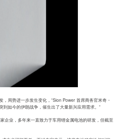
进一步发生变化，”Sion Power 首席商务官米奇・
突到如今的伊朗战争，催生出了大量新兴应用需求。”
）在内的多家企业，多年来一直致力于车用锂金属电池的研发，但截至