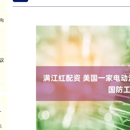
向
议
也