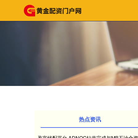
热点资讯
盈富忧配平台 ADNOC钻井完成与MB石油合