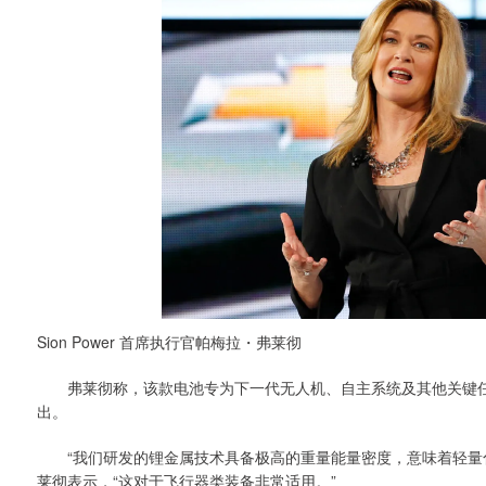
Sion Power 首席执行官帕梅拉・弗莱彻
弗莱彻称，该款电池专为下一代无人机、自主系统及其他关键任
出。
“我们研发的锂金属技术具备极高的重量能量密度，意味着轻量化电
莱彻表示，“这对于飞行器类装备非常适用。”