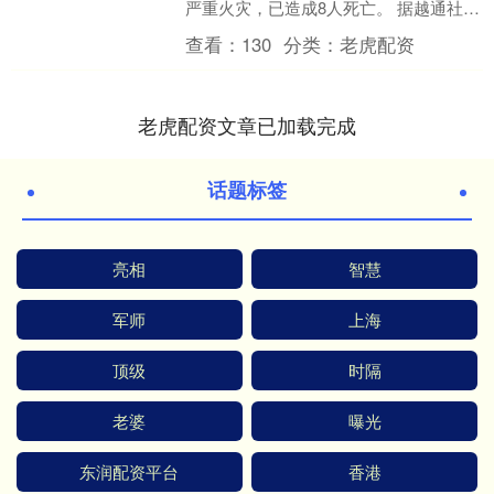
严重火灾，已造成8人死亡。 据越通社7
日报道，火灾发生于当地时间6日22时
查看：
130
分类：
老虎配资
许，一栋公寓....
老虎配资文章已加载完成
话题标签
亮相
智慧
军师
上海
顶级
时隔
老婆
曝光
东润配资平台
香港