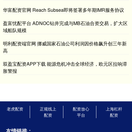
华富配资官网 Reach Subsea即将签署多年期IMR服务协议
盈富忧配平台 ADNOC钻井完成与MB石油合资交易，扩大区
域船队规模
明利配资端官网 挪威国家石油公司利润因价格飙升创三年新
高
双盈宝配资APP下载 能源危机冲击全球经济，欧元区拉响滞
胀警报
老虎配资
正规线上
配资放心
上海杠杆
配资
平台
配资
友情链接：