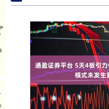
尹
会
股
地