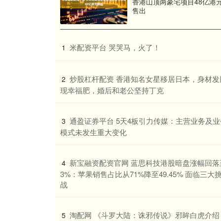
香港山顶两豪宅项目48亿港
售出
​米配资平台 哭哭马，火了！
1
​炒股杠杆配资 香港知名女星移居日本，身材发
2
现幸福肥，婚后和老公坚持丁克
​通盈证券平台 5天4板引力传媒：主营业务及业
3
模式未发生重大变化
​新宝融资配资官网 蓝思科技港股暗盘涨幅回落
4
3%：苹果销售占比从71%降至49.45% 面临三大
战
​淘配网 《斗罗大陆：诛邪传说》邪眸白虎介绍
5