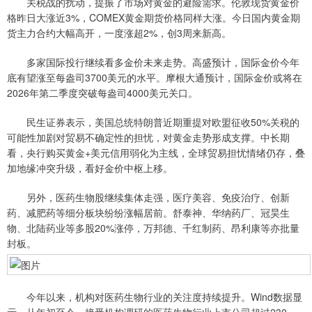
关税战的扰动，提振了市场对黄金的避险需求。伦敦现货黄金价
格昨日大涨近3%，COMEX黄金期货价格同样大涨。今日国内黄金期
货主力合约大幅高开，一度涨超2%，创3周来新高。
多家国际投行继续看多金价未来走势。高盛预计，国际金价今年
底有望涨至每盎司3700美元的水平。摩根大通预计，国际金价或将在
2026年第二季度突破每盎司4000美元关口。
民生证券表示，美国总统特朗普近期重提对欧盟征收50%关税的
可能性加剧对贸易不确定性的担忧，对黄金走势形成支撑。中长期
看，央行购买黄金+美元信用弱化为主线，全球贸易担忧情绪仍存，叠
加地缘冲突升级，看好金价中枢上移。
另外，医药生物股继续集体走强，医疗美容、免疫治疗、创新
药、减肥药等细分板块纷纷涨幅居前。舒泰神、华纳药厂、冠昊生
物、北陆药业等多股20%涨停，万邦德、千红制药、昂利康等亦批量
封板。
今年以来，机构对医药生物行业的关注度持续提升。Wind数据显