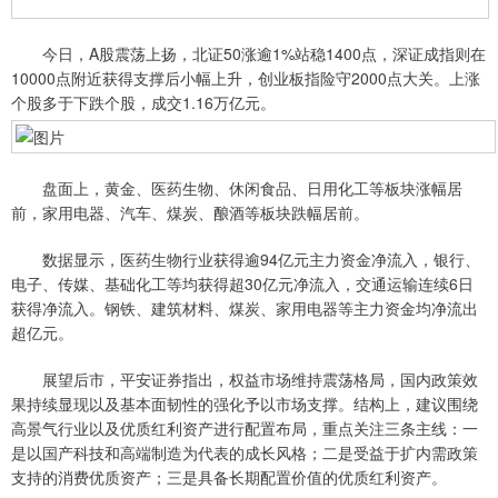
今日，A股震荡上扬，北证50涨逾1%站稳1400点，深证成指则在
10000点附近获得支撑后小幅上升，创业板指险守2000点大关。上涨
个股多于下跌个股，成交1.16万亿元。
盘面上，黄金、医药生物、休闲食品、日用化工等板块涨幅居
前，家用电器、汽车、煤炭、酿酒等板块跌幅居前。
数据显示，医药生物行业获得逾94亿元主力资金净流入，银行、
电子、传媒、基础化工等均获得超30亿元净流入，交通运输连续6日
获得净流入。钢铁、建筑材料、煤炭、家用电器等主力资金均净流出
超亿元。
展望后市，平安证券指出，权益市场维持震荡格局，国内政策效
果持续显现以及基本面韧性的强化予以市场支撑。结构上，建议围绕
高景气行业以及优质红利资产进行配置布局，重点关注三条主线：一
是以国产科技和高端制造为代表的成长风格；二是受益于扩内需政策
支持的消费优质资产；三是具备长期配置价值的优质红利资产。