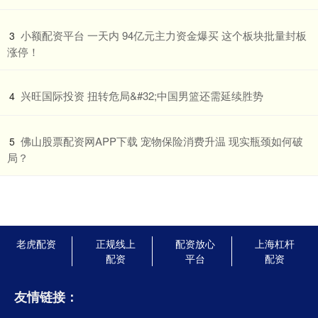
​小额配资平台 一天内 94亿元主力资金爆买 这个板块批量封板
3
涨停！
​兴旺国际投资 扭转危局&#32;中国男篮还需延续胜势
4
​佛山股票配资网APP下载 宠物保险消费升温 现实瓶颈如何破
5
局？
老虎配资
正规线上
配资放心
上海杠杆
配资
平台
配资
友情链接：