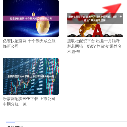
亿宏快配官网 十个勤天成立服
股联社配资平台 出差一月猫咪
饰新公司
胖若两猫，奶奶“养猪法”果然名
不虚传!
乐蒙网配资APP下载 上市公司
中期分红一览