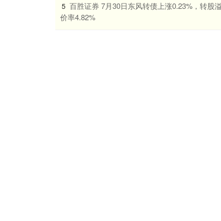
​百胜证券 7月30日东风转债上涨0.23%，转股
5
价率4.82%