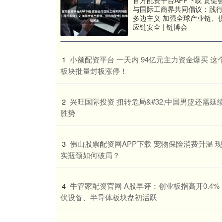
官方配资平台APP下载 贸促
与国际工商界共同倡议：践
多边主义 加强全球产业链、
应链安全 | 链博会
​小额配资平台 一天内 94亿元主力资金爆买 这
1
板块批量封板涨停！
​兴旺国际投资 扭转危局&#32;中国男篮还需延
2
胜势
​佛山股票配资网APP下载 宠物保险消费升温 
3
实瓶颈如何破局？
​牛管家配资官网 A股早评：创业板指高开0.4%
4
伏设备、半导体板块盘初活跃