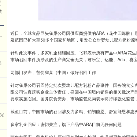
会
行
供
近日，全球食品巨头雀巢公司因供应商提供的ARA（花生四烯酸）
个
及范围已扩大至50多个国家和地区，引发公众对婴幼儿配方奶粉原
针对此次事件，多家乳企相继回应。飞鹤表示所有产品中ARA(花
市场召回事件所涉及的生产商完全无关，君乐宝、达能、Arla、喜
续
两部门发声，督促雀巢（中国）做好召回工作
针对雀巢公司召回特定批次婴幼儿配方乳粉产品事件，国务院食安
现
限公司认真落实企业主体责任，召回在中国境内销售的相关批次产
要求实施召回。国务院食安办、市场监管总局表示将持续强化监管
截至目前，中国市场的召回涉及力多精、铂初能恩、舒宜能恩和惠氏
 光
多家乳企回应：密切关注，旗下产品中ARA目前无任何问题