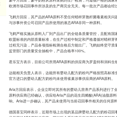
蒙牛方回应，蒙牛奶粉从原料采购到生产检测，均遵循严格的国家相
溢
欧洲市场召回事件所涉及的生产商完全无关。每一批次产品都会经
飞鹤方回应，其产品的ARA原料不受任何蜡样芽胞杆菌毒素相关问
与涉事外资公司召回产品所使用的液态ARA非同一种原料。
飞鹤严格实施从原料入厂到产品出厂的全链条质量管控，且配有国家
欧盟标准的内部质量标准，在生产过程中制定和严格遵循对蜡样芽
过程无污染，产品各项指标检测合格后方能出厂。飞鹤始终坚守质量
监管部门的质量安全抽检中，产品合格率100%。
君乐宝方表示，目前公司所用ARA原料的供应商为罗盖特和润科生
达能相关负责人表示，达能所有婴幼儿配方奶粉均严格按照高标准
官方进口的婴幼儿配方奶粉均未使用雀巢涉事供应商的ARA原料。
Arla方回应表示，企业立即对其所有的婴幼儿营养产品系列进行了
原料供应商已经确认，供应给Arla产品的花生四烯酸(ARA)油
响。Arla进一步确认，其产品未使用与当前召回事件相关的任何原
德国喜宝同样表示，近期市场上出现的某品牌婴幼儿配方奶粉召回事件