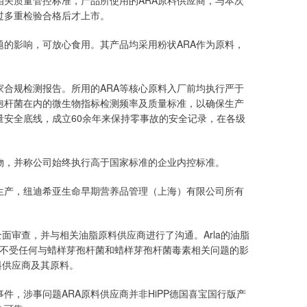
关质量管控标准，产品所使用的ARA原料供应商，与本次
过多重检验合格后才上市。
题的影响，可放心食用。其产品均采用粉状ARA作为原料，
合规检测报告。所用的ARA等核心原料入厂前均执行严于
孢杆菌在内的微生物指标检测频率及质量标准，以确保生产
安全底线，成立60余年来保持零事故的安全记录，在各级
物，并称公司始终执行高于国家标准的企业内控标准。
生产，纽迪希亚生命早期营养品管理（上海）有限公司所有
全面审查，并与相关油脂原料供应商进行了沟通。Arla的油脂
脂原料不受任何与蜡样芽孢杆菌和蜡样芽孢杆菌毒素相关问题的影
料供应商及其原料。
，涉事问题ARA原料供应商并非HiPP德国喜宝国行版产