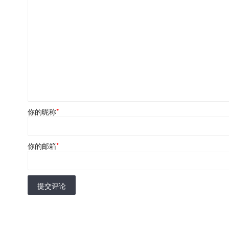
你的昵称
*
你的邮箱
*
提交评论