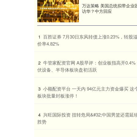
万达策略 美国总统拟带企业
访华？中方回应
​百胜证券 7月30日东风转债上涨0.23%，转股
1
价率4.82%
​牛管家配资官网 A股早评：创业板指高开0.4%
2
伏设备、半导体板块盘初活跃
​小额配资平台 一天内 94亿元主力资金爆买 这
3
板块批量封板涨停！
​兴旺国际投资 扭转危局&#32;中国男篮还需延
4
胜势