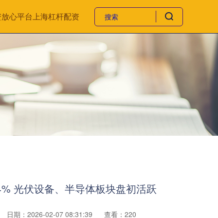
资放心平台
上海杠杆配资
4% 光伏设备、半导体板块盘初活跃
日期：2026-02-07 08:31:39
查看：220