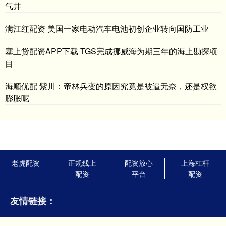
气井
满江红配资 美国一家电动汽车电池初创企业转向国防工业
塞上贷配资APP下载 TGS完成挪威海为期三年的海上勘探项
目
海顺优配 紫川：帝林兵变的原因究竟是被逼无奈，还是权欲
膨胀呢
老虎配资
正规线上
配资放心
上海杠杆
配资
平台
配资
友情链接：