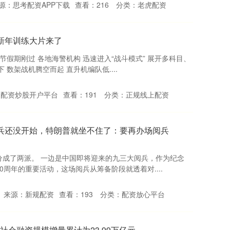
源：思考配资APP下载
查看：
216
分类：
老虎配资
新年训练大片来了
节假期刚过 各地海警机构 迅速进入“战斗模式” 展开多科目、
数架战机腾空而起 直升机编队低....
：配资炒股开户平台
查看：
191
分类：
正规线上配资
阅兵还没开始，特朗普就坐不住了：要再办场阅兵
分成了两派。 一边是中国即将迎来的九三大阅兵，作为纪念
周年的重要活动，这场阅兵从筹备阶段就透着对....
来源：新规配资
查看：
193
分类：
配资放心平台
月社会融资规模增量累计为23.99万亿元