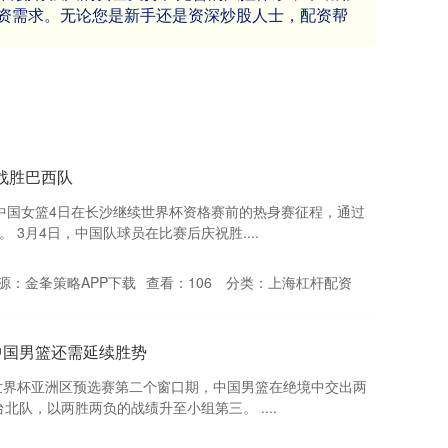
资需求。无论您是新手还是资深炒股人士，配资帮
战胜巴西队
中国女篮4日在长沙继续世界杯资格赛前的热身赛征程，通过
。 3月4日，中国队球员在比赛后庆祝胜....
源：金夆策略APP下载
查看：
106
分类：
上海杠杆配资
;中国男篮还需延续胜势
男篮世界杯亚洲区预选赛第二个窗口期，中国男篮在绝境中交出两
队，以两胜两负的战绩升至小组第三。 ....