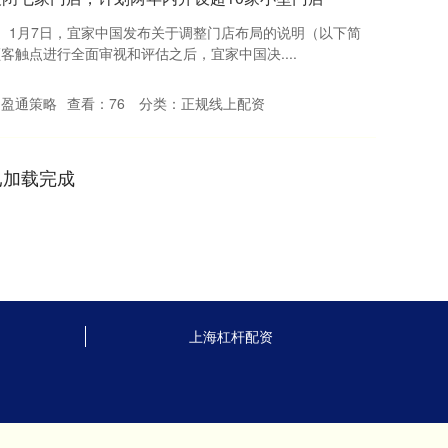
 1月7日，宜家中国发布关于调整门店布局的说明（以下简
客触点进行全面审视和评估之后，宜家中国决....
：盈通策略
查看：
76
分类：
正规线上配资
已加载完成
上海杠杆配资