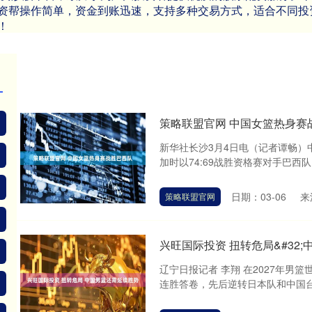
资帮操作简单，资金到账迅速，支持多种交易方式，适合不同投
！
策略联盟官网 中国女篮热身赛
新华社长沙3月4日电（记者谭畅）
加时以74:69战胜资格赛对手巴西队
日期：03-06
来
策略联盟官网
兴旺国际投资 扭转危局&#32
辽宁日报记者 李翔 在2027年
连胜答卷，先后逆转日本队和中国台北