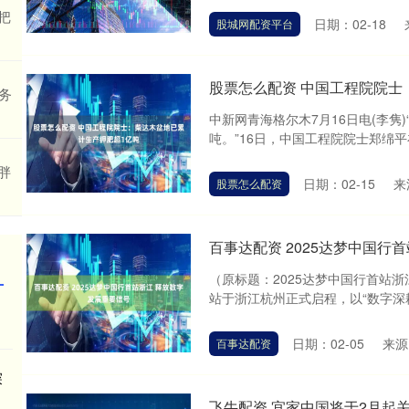
把
日期：02-18
股城网配资平台
股票怎么配资 中国工程院院士
务
中新网青海格尔木7月16日电(李隽
吨。”16日，中国工程院院士郑绵平在
胖
日期：02-15
来
股票怎么配资
百事达配资 2025达梦中国行
（原标题：2025达梦中国行首站浙
站于浙江杭州正式启程，以“数字深耕 智
日期：02-05
来源
百事达配资
探
飞牛配资 宜家中国将于2月起