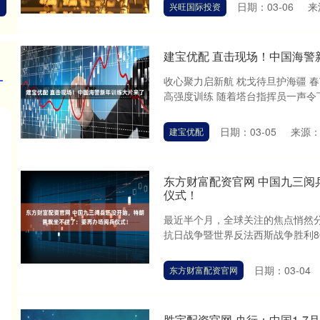
日期：03-06
来
兴旺国际投资
建宝优配 直击现场！中国海警
收心聚力启新航 枕戈待旦护海疆 春
高强度训练 随着塔台指挥员一声令下 
日期：03-05
来源
建宝优配
东方财富配资官网 中国九三
仪式！
最近半个月，全球关注的焦点悄然
抗日战争暨世界反法西斯战争胜利80
日期：03-04
东方财富配资官网
胜宇配资官网 央行：中国1-7