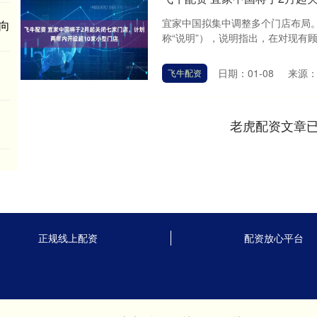
宜家中国拟集中调整多个门店布局。
向
称“说明”），说明指出，在对现有顾
日期：01-08
来源
飞牛配资
老虎配资文章
正规线上配资
配资放心平台