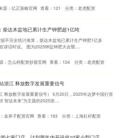
来源：亿正策略官网
查看：
121
分类：
老虎配资
：柴达木盆地已累计生产钾肥超1亿吨
)“据不完全统计推算，柴达木盆地已累计生产钾肥1亿多
讲话时说。 图为2025钾盐钾肥大会暨....
源：怎么样配资炒股官网
查看：
124
分类：
老虎配资
首站浙江 释放数字发展重要信号
江 释放数字发展重要信号） 6月20日，2025年达梦中国行首
达未来”为主题的2025浙....
：金斧子配资官网
查看：
183
分类：
上海杠杆配资
关闭七家门店，计划两年内开设超10家小型门店