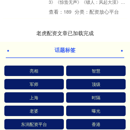
3》《惊蛰无声》《镖人：风起大漠》
《熊猫计划之部落奇遇记》《星河入
查看：
189
分类：
配资放心平台
梦》《熊出没·年年有熊....
老虎配资文章已加载完成
话题标签
亮相
智慧
军师
顶级
上海
时隔
老婆
曝光
东润配资平台
香港