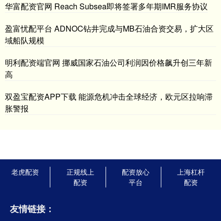
华富配资官网 Reach Subsea即将签署多年期IMR服务协议
盈富忧配平台 ADNOC钻井完成与MB石油合资交易，扩大区
域船队规模
明利配资端官网 挪威国家石油公司利润因价格飙升创三年新
高
双盈宝配资APP下载 能源危机冲击全球经济，欧元区拉响滞
胀警报
老虎配资
正规线上
配资放心
上海杠杆
配资
平台
配资
友情链接：