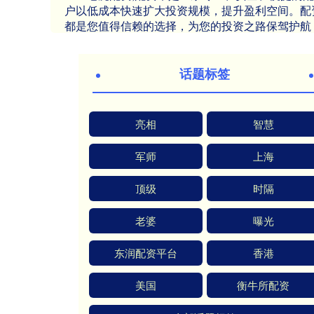
户以低成本快速扩大投资规模，提升盈利空间。配
都是您值得信赖的选择，为您的投资之路保驾护航
话题标签
亮相
智慧
军师
上海
顶级
时隔
老婆
曝光
东润配资平台
香港
美国
衡牛所配资