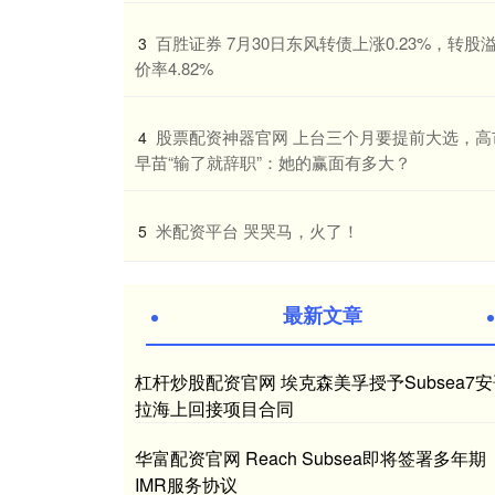
​百胜证券 7月30日东风转债上涨0.23%，转股
3
价率4.82%
​股票配资神器官网 上台三个月要提前大选，高
4
早苗“输了就辞职”：她的赢面有多大？
​米配资平台 哭哭马，火了！
5
最新文章
杠杆炒股配资官网 埃克森美孚授予Subsea7
拉海上回接项目合同
华富配资官网 Reach Subsea即将签署多年期
IMR服务协议