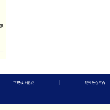
资
飙
正规线上配资
配资放心平台