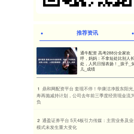
推荐资讯
通牛配资 高考288分全家欢
呼，妈妈：不拿短处比别人
处，人民日报表扬！_孩子_
儿_成绩
​鼎和网配资平台 套现不停！华康洁净股东阳光
1
寿再抛减持计划，公司去年前三季度经营现金流
负
​通盈证券平台 5天4板引力传媒：主营业务及业
2
模式未发生重大变化