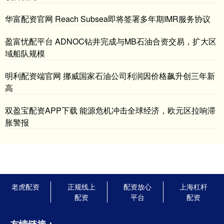
华富配资官网 Reach Subsea即将签署多年期IMR服务协议
盈富忧配平台 ADNOC钻井完成与MB石油合资交易，扩大区
域船队规模
明利配资端官网 挪威国家石油公司利润因价格飙升创三年新
高
双盈宝配资APP下载 能源危机冲击全球经济，欧元区拉响滞
胀警报
老虎配资
正规线上
配资放心
上海杠杆
配资
平台
配资