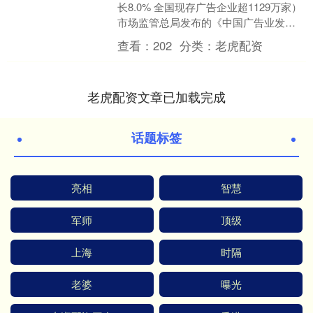
长8.0% 全国现存广告企业超1129万家）
市场监管总局发布的《中国广告业发展
指数报告（2025）》显示，2024年中国
查看：
202
分类：
老虎配资
广告....
老虎配资文章已加载完成
话题标签
亮相
智慧
军师
顶级
上海
时隔
老婆
曝光