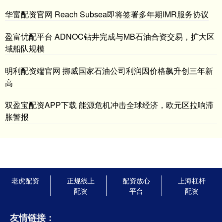
华富配资官网 Reach Subsea即将签署多年期IMR服务协议
盈富忧配平台 ADNOC钻井完成与MB石油合资交易，扩大区
域船队规模
明利配资端官网 挪威国家石油公司利润因价格飙升创三年新
高
双盈宝配资APP下载 能源危机冲击全球经济，欧元区拉响滞
胀警报
老虎配资
正规线上
配资放心
上海杠杆
配资
平台
配资
友情链接：