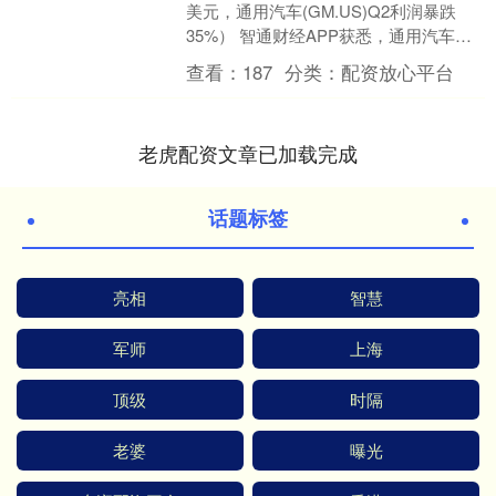
美元，通用汽车(GM.US)Q2利润暴跌
35%） 智通财经APP获悉，通用汽车
(GM.US)于美东时间周二盘前公布第二季
查看：
187
分类：
配资放心平台
度财....
老虎配资文章已加载完成
话题标签
亮相
智慧
军师
上海
顶级
时隔
老婆
曝光