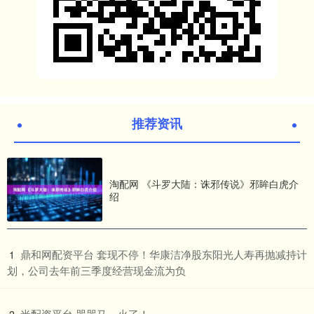
推荐资讯
淘配网 《斗罗大陆：诛邪传说》邪眸白虎介
绍
​鼎和网配资平台 套现不停！华康洁净股东阳光人寿再抛减持计
1
划，公司去年前三季度经营现金流为负
​米配资平台 哭哭马，火了！