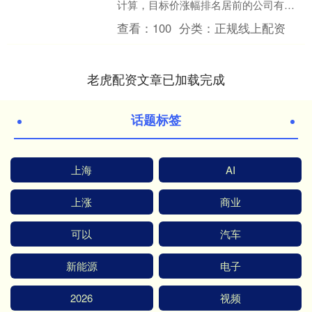
计算，目标价涨幅排名居前的公司有众
鑫股份、瑞迈特、环旭电子，目标价涨
查看：
100
分类：
正规线上配资
幅分别为28.45%....
老虎配资文章已加载完成
话题标签
上海
AI
上涨
商业
可以
汽车
新能源
电子
2026
视频