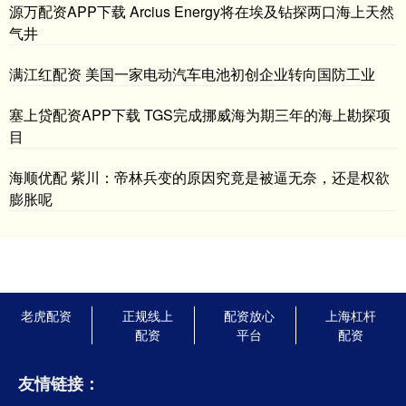
源万配资APP下载 Arcius Energy将在埃及钻探两口海上天然
气井
满江红配资 美国一家电动汽车电池初创企业转向国防工业
塞上贷配资APP下载 TGS完成挪威海为期三年的海上勘探项
目
海顺优配 紫川：帝林兵变的原因究竟是被逼无奈，还是权欲
膨胀呢
老虎配资
正规线上
配资放心
上海杠杆
配资
平台
配资
友情链接：