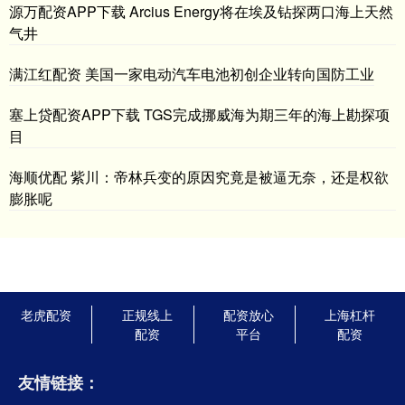
源万配资APP下载 Arcius Energy将在埃及钻探两口海上天然
气井
满江红配资 美国一家电动汽车电池初创企业转向国防工业
塞上贷配资APP下载 TGS完成挪威海为期三年的海上勘探项
目
海顺优配 紫川：帝林兵变的原因究竟是被逼无奈，还是权欲
膨胀呢
老虎配资
正规线上
配资放心
上海杠杆
配资
平台
配资
友情链接：