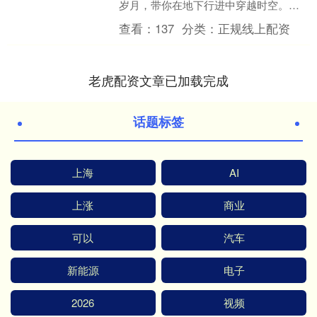
岁月，带你在地下行进中穿越时空。专
列每节车厢都有不同主题，在第7节车
查看：
137
分类：
正规线上配资
厢，乘客还可以“....
老虎配资文章已加载完成
话题标签
上海
AI
上涨
商业
可以
汽车
新能源
电子
2026
视频