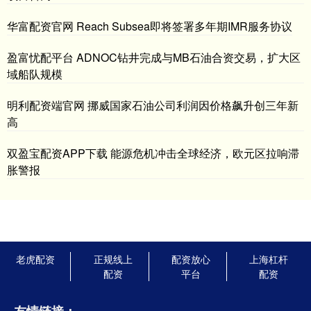
华富配资官网 Reach Subsea即将签署多年期IMR服务协议
盈富忧配平台 ADNOC钻井完成与MB石油合资交易，扩大区
域船队规模
明利配资端官网 挪威国家石油公司利润因价格飙升创三年新
高
双盈宝配资APP下载 能源危机冲击全球经济，欧元区拉响滞
胀警报
老虎配资
正规线上
配资放心
上海杠杆
配资
平台
配资