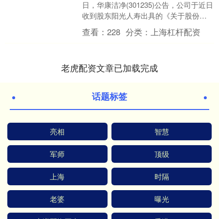
日，华康洁净(301235)公告，公司于近日
收到股东阳光人寿出具的《关于股份减
持计划的告知函》。 公告显示，持有公
查看：
228
分类：
上海杠杆配资
司股份....
老虎配资文章已加载完成
话题标签
亮相
智慧
军师
顶级
上海
时隔
老婆
曝光