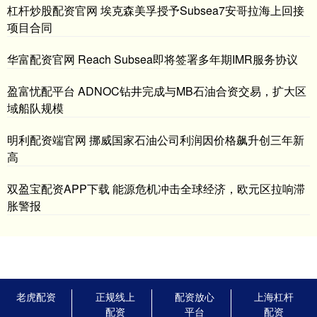
杠杆炒股配资官网 埃克森美孚授予Subsea7安哥拉海上回接
项目合同
华富配资官网 Reach Subsea即将签署多年期IMR服务协议
盈富忧配平台 ADNOC钻井完成与MB石油合资交易，扩大区
域船队规模
明利配资端官网 挪威国家石油公司利润因价格飙升创三年新
高
双盈宝配资APP下载 能源危机冲击全球经济，欧元区拉响滞
胀警报
老虎配资
正规线上
配资放心
上海杠杆
配资
平台
配资