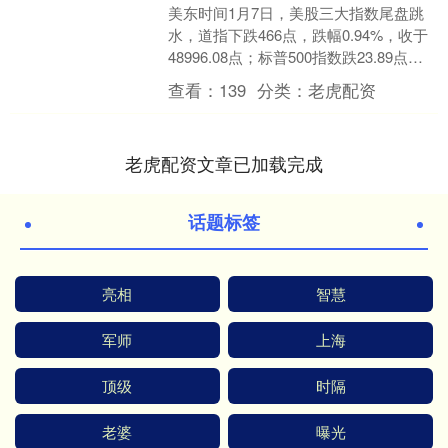
美东时间1月7日，美股三大指数尾盘跳
水，道指下跌466点，跌幅0.94%，收于
48996.08点；标普500指数跌23.89点，
跌幅0.34%，收于6920.9....
查看：
139
分类：
老虎配资
老虎配资文章已加载完成
话题标签
亮相
智慧
军师
上海
顶级
时隔
老婆
曝光