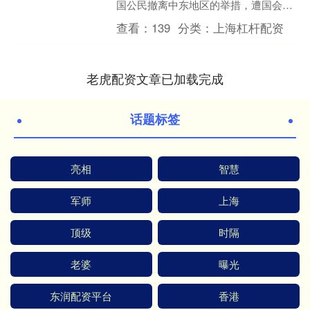
国公民撤离中东地区的举措，遭国会民
主党议员批评“无能”。 美国总统特朗普3
查看：
139
分类：
上海杠杆配资
日辩称，一切“发生....
老虎配资文章已加载完成
话题标签
亮相
智慧
军师
上海
顶级
时隔
老婆
曝光
东润配资平台
香港