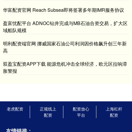
华富配资官网 Reach Subsea即将签署多年期IMR服务协议
盈富忧配平台 ADNOC钻井完成与MB石油合资交易，扩大区
域船队规模
明利配资端官网 挪威国家石油公司利润因价格飙升创三年新
高
双盈宝配资APP下载 能源危机冲击全球经济，欧元区拉响滞
胀警报
老虎配资
正规线上
配资放心
上海杠杆
配资
平台
配资
友情链接：