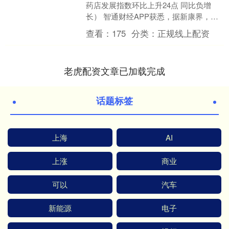
药店发展指数环比上升24点 同比负增
长） 智通财经APP获悉，据新康界，零
售药店行业从5月开始进入了一年中的销
查看：
175
分类：
正规线上配资
售淡季。数....
老虎配资文章已加载完成
话题标签
上海
AI
上涨
商业
可以
汽车
新能源
电子