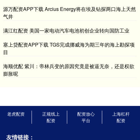
源万配资APP下载 Arcius Energy将在埃及钻探两口海上天然
气井
满江红配资 美国一家电动汽车电池初创企业转向国防工业
塞上贷配资APP下载 TGS完成挪威海为期三年的海上勘探项
目
海顺优配 紫川：帝林兵变的原因究竟是被逼无奈，还是权欲
膨胀呢
老虎配资
正规线上
配资放心
上海杠杆
配资
平台
配资
友情链接：