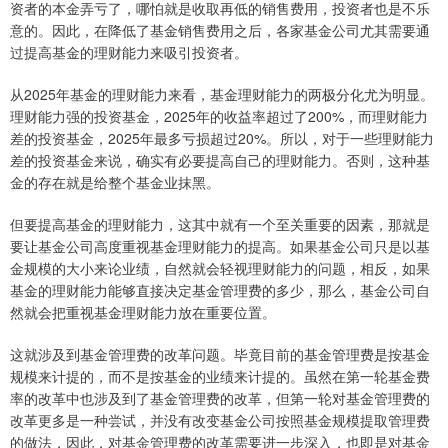
资者的本金弄亏了，哪怕就是收取再低的销售费用，投资者也是不乐
意的。因此，在降低了基金销售费用之后，各家基金公司尤其需要通
过提高基金的理财能力来吸引投资者。
从2025年基金的理财能力来看，基金理财能力的两极分化尤为明显。
理财能力强的投资基金，2025年的收益率超过了200%，而理财能力
差的投资基金，2025年最多亏损超过20%。所以，对于一些理财能力
差的投资基金来说，确实有必要提高自己的理财能力。否则，这种基
金的存在就是给整个基金业抹黑。
但要提高基金的理财能力，这其中就有一个至关重要的因素，那就是
要让基金公司高度重视基金理财能力的提高。如果基金公司只是以基
金规模的大小来论业绩，自然就会轻视理财能力的问题，相反，如果
基金的理财能力能够直接决定基金管理费的多少，那么，基金公司自
然就会把重视基金理财能力放在重要位置。
这就涉及到基金管理费的改革问题。毕竟目前的基金管理费是按基金
规模来计提的，而不是按基金的业绩来计提的。虽然在第一轮基金费
率的改革中也涉及到了基金管理费的改革，但第一轮对基金管理费的
改革更多是一种尝试，并没有改变基金公司按照基金规模提取管理费
的做法，因此，对基金管理费的改革需要进一步深入，也即是对基金