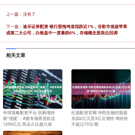
上一篇：没有了
下一篇：
途乐证券配资 银行股拖垮道指跌近1%，谷歌市值超苹果
成第二大公司，白银盘中一度暴跌6%，存储概念股高位回调
相关文章
环球策略配资平台 回购增持
纪源配资官网 华熙生物控股股
获“强援”：A股专项再贷款达
东拟2亿元至3亿元增持 增持价
1256亿元 民企占比超六成
不超过70元/股