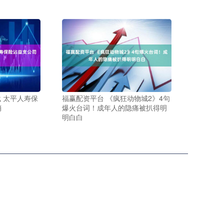
载 太平人寿保
福赢配资平台 《疯狂动物城2》4句
销
爆火台词！成年人的隐痛被扒得明
明白白