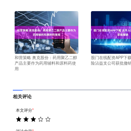
和营策略 奥克股份：药用聚乙二醇
股门在线配资APP下
产品主要作为药用辅料和原料药使
险沾益支公司获批撤
用
相关评论
本文评分
*
评论内容
*