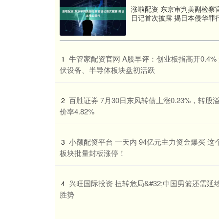
涨啦配资 东京审判美副检察
日记首次披露 揭日本侵华罪
​牛管家配资官网 A股早评：创业板指高开0.4%
1
伏设备、半导体板块盘初活跃
​百胜证券 7月30日东风转债上涨0.23%，转股
2
价率4.82%
​小额配资平台 一天内 94亿元主力资金爆买 这
3
板块批量封板涨停！
​兴旺国际投资 扭转危局&#32;中国男篮还需延
4
胜势