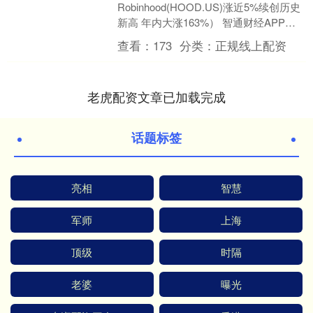
Robinhood(HOOD.US)涨近5%续创历史
新高 年内大涨163%） 智通财经APP获
悉，周二，Robinhood(HOOD.U....
查看：
173
分类：
正规线上配资
老虎配资文章已加载完成
话题标签
亮相
智慧
军师
上海
顶级
时隔
老婆
曝光