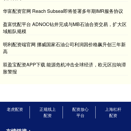
华富配资官网 Reach Subsea即将签署多年期IMR服务协议
盈富忧配平台 ADNOC钻井完成与MB石油合资交易，扩大区
域船队规模
明利配资端官网 挪威国家石油公司利润因价格飙升创三年新
高
双盈宝配资APP下载 能源危机冲击全球经济，欧元区拉响滞
胀警报
老虎配资
正规线上
配资放心
上海杠杆
配资
平台
配资