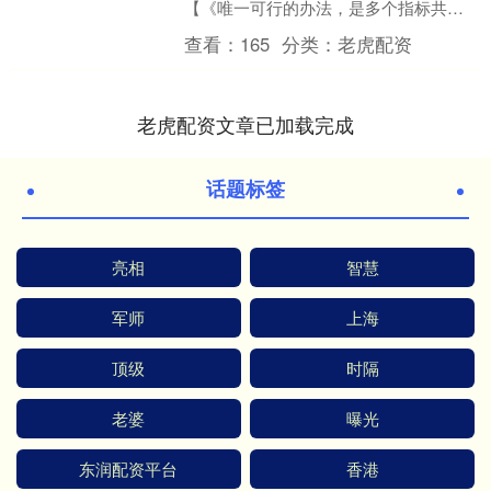
【《唯一可行的办法，是多个指标共振
信号，结合分析经验，大大提高分析股
查看：
165
分类：
老虎配资
票涨跌的能力。》】 小编....
老虎配资文章已加载完成
话题标签
亮相
智慧
军师
上海
顶级
时隔
老婆
曝光
东润配资平台
香港