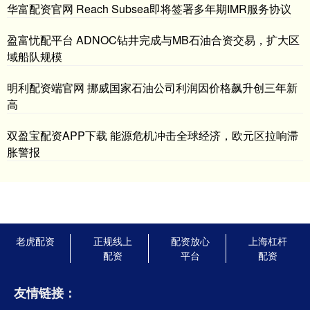
华富配资官网 Reach Subsea即将签署多年期IMR服务协议
盈富忧配平台 ADNOC钻井完成与MB石油合资交易，扩大区
域船队规模
明利配资端官网 挪威国家石油公司利润因价格飙升创三年新
高
双盈宝配资APP下载 能源危机冲击全球经济，欧元区拉响滞
胀警报
老虎配资
正规线上
配资放心
上海杠杆
配资
平台
配资
友情链接：