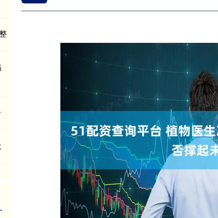
整
易
一
;