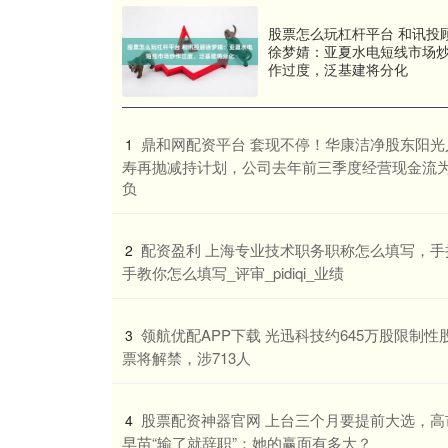
股票怎么玩杠杆平台 和讯投
徐梦婧：亚夏水电短线市场
作过度，泛基建将分化
​鼎和网配资平台 套现不停！华康洁净股东阳光
1
寿再抛减持计划，公司去年前三季度经营现金流
负
​配资盈利 上海专业技术职务职称怎么填写，手
2
手教你怎么填写_评审_pidiqi_业绩
​领航优配APP下载 光迅科技约645万股限制性
3
票将解禁，涉713人
​股票配资神器官网 上台三个月要提前大选，高
4
早苗“输了就辞职”：她的赢面有多大？