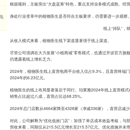
根据规则，主板突出“大盘蓝筹”特色，重点支持业务模式成熟、经
身处行业变革中的植物医生是否符合主板要求，仍需要进一步观察
电
线上“掉队”，
从收入模式来看，植物医生线下渠道显著强于线上渠道。
尽管公司强调在大力发展“小植商城”零售模式，也通过开设官方旗
仍透露着线上增长乏力。
2024年，植物医生线上直营电商平台收入仅占9.3%，且直营终端门店
2024年的6.23亿元。
植物医生的线上布局显著落后于同行。珀莱雅2024年线上直营模式
销售占比超过八成，直营占比达68.25%。
2024年总门店数从4664家降至4328家（净减336家），直营店减
对此，公司解释为“优化低效门店”：加强了单店成本效益考核，与
营收来看，同期仅从215.5亿元增长至215.57亿元。优化措施并